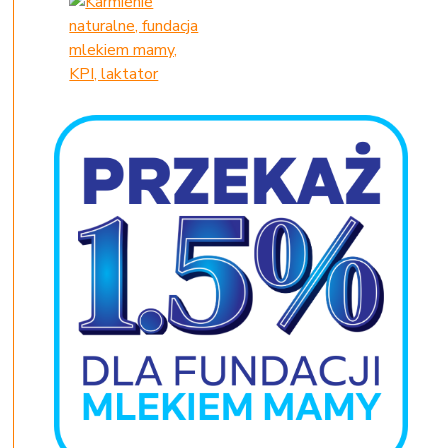
oronawirusa?"