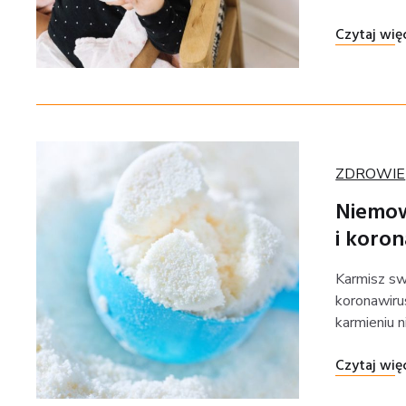
Czytaj wię
Kategoria
ZDROWIE
Niemow
i koro
Karmisz sw
koronawiru
karmieniu 
Czytaj wię