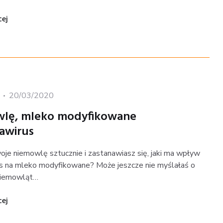
"Jak karmić niemowlęta mlekiem modyfikowanym w dobie k
cej
Posted
20/03/2020
on
lę, mleko modyfikowane
nawirus
oje niemowlę sztucznie i zastanawiasz się, jaki ma wpływ
s na mleko modyfikowane? Może jeszcze nie myślałaś o
niemowląt…
"Niemowlę, mleko modyfikowane i koronawirus"
cej