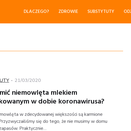
DLACZEGO?
ZDROWIE
SUBSTYTUTY
OD
Posted
UTY
21/03/2020
on
rmić niemowlęta mlekiem
kowanym w dobie koronawirusa?
emowlęta w zdecydowanej większości są karmione
 Przyzwyczailiśmy się do tego, że nie musimy w domu
zapasów. Praktycznie…