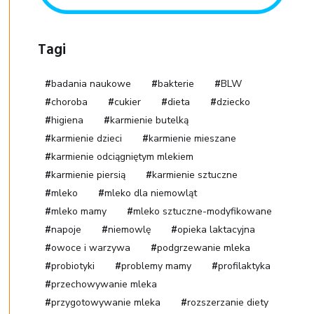
Tagi
badania naukowe
bakterie
BLW
choroba
cukier
dieta
dziecko
higiena
karmienie butelką
karmienie dzieci
karmienie mieszane
karmienie odciągniętym mlekiem
karmienie piersią
karmienie sztuczne
mleko
mleko dla niemowląt
mleko mamy
mleko sztuczne-modyfikowane
napoje
niemowlę
opieka laktacyjna
owoce i warzywa
podgrzewanie mleka
probiotyki
problemy mamy
profilaktyka
przechowywanie mleka
przygotowywanie mleka
rozszerzanie diety