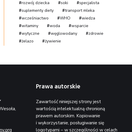
rozwój dziecka
soki
specjalista
suplementy diety
transport mleka
wcześniactwo
WHO
wiedza
witaminy
woda
wsparcie
wytyczne
węglowodany
zdrowie
żelazo
żywienie
Prawa autorskie
Y
Zawartość niniejszej strony jest
Wesoła,
wartością intelektualną chronioną
prawem autorskim.
Kopiowanie
i wykorzystanie, posługiwanie się
y.org
logotypami – w szczególności w celach